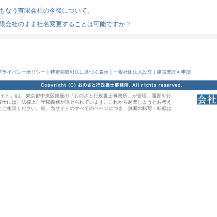
もなう有限会社の今後について。
限会社のまま社名変更することは可能ですか？
プライバシーポリシー
｜
特定商取引法に基づく表示
｜
一般社団法人設立
｜
建設業許可申請
サイト」)は、東京都中央区銀座の「おのざと行政書士事務所」が管理、運営を行
書士には、法律上、守秘義務が課せられています。これから起業しようとお考え
にご相談ください。尚、当サイトのすべてのページにつき、無断の転写・転載は