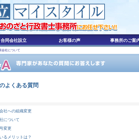
合同会社設立
お客様の声
事務所のご案
有限会社について
のよくある質問
会社への組織変更
社について
号変更
いるメリットは？