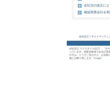
会社法の改正にと
確認有限会社を有
会社設立
｜
サイトマップ
｜
会社設立 マイスタイル(以下、「当
っています。国家資格者である行政
の方は、どうぞご安心の上、お気軽
厳にお断り致します。
Google+