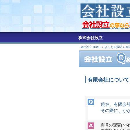
株式会社設立
会社設立 HOME
>
よくある質問
>
有
有限会社について
現在、有限会
その際に、か
商号の変更(○○