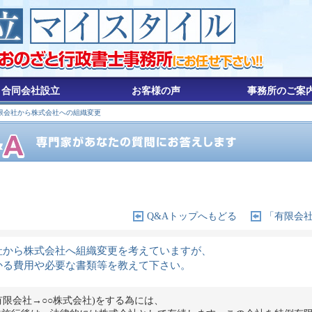
合同会社設立
お客様の声
事務所のご案
限会社から株式会社への組織変更
Q&Aトップへもどる
「有限会
社から株式会社へ組織変更を考えていますが、
かる費用や必要な書類等を教えて下さい。
有限会社→○○株式会社)をする為には、