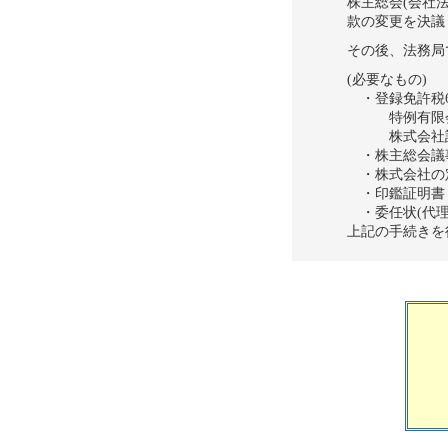
株主総会(会社
款の変更を決議
その後、法務局
(必要なもの)
・登録免許税60
特例有限会社解
株式会社設立登
・株主総会議
・株式会社の
・印鑑証明書
・委任状(代理
上記の手続きを