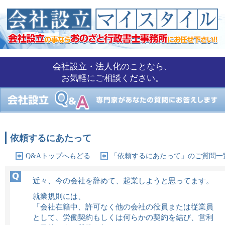
会社設立・法人化のことなら、
お気軽にご相談ください。
依頼するにあたって
Q&Aトップへもどる
「依頼するにあたって」のご質問一
近々、今の会社を辞めて、起業しようと思ってます。
就業規則には、
「会社在籍中、許可なく他の会社の役員または従業員
として、労働契約もしくは何らかの契約を結び、営利