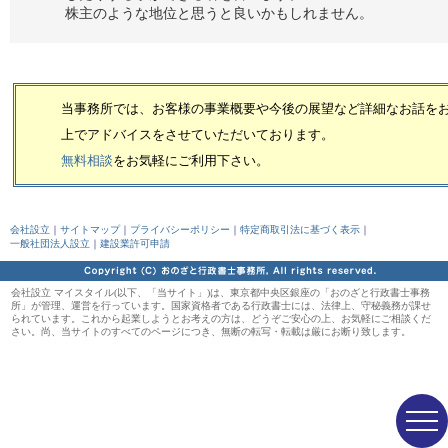
株主のような地位と思うと良いかもしれません。
当事務所では、お客様の事業概要や今後の展望など詳細なお話を
上で
アドバイスをさせていただいております。
無料相談
をお気軽にご利用下さい。
会社設立
｜
サイトマップ
｜
プライバシーポリシー
｜
特定商取引法に基づく表示
｜
一般社団法人設立
｜
建設業許可申請
会社設立 マイスタイル(以下、「当サイト」)は、東京都中央区銀座の「おのざと行政書士事務
所」が管理、運営を行っています。国家資格者である行政書士には、法律上、守秘義務が課せ
られています。これから起業しようとお考えの方は、どうぞご安心の上、お気軽にご相談くだ
さい。尚、当サイトのすべてのページにつき、無断の転写・転載は厳にお断り致します。