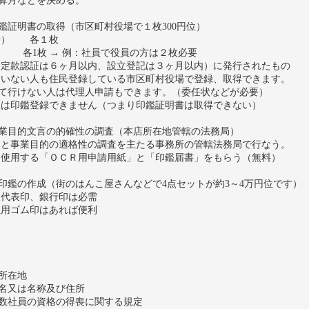
算月などを決める。
鑑証明書の取得（市区町村役場で１枚300円位）
者） 各１枚
 → 例：社員で役員の方は２枚必要
定款認証は６ヶ月以内、設立登記は３ヶ月以内）に発行されたもの
いない人も住民登録している市区町村役場で登録、取得できます。
行けない人は代理人申請もできます。（委任状などが必要）
は印鑑登録できません（つまり印鑑証明書は取得できない）
業目的文言の的確性の調査（本店所在地管轄の法務局）
と事業目的の適格性の調査を主たる事務所の管轄法務局で行なう。
使用する「ＯＣＲ用申請用紙」と「印鑑届書」をもらう（無料）
印鑑の作成（街のはんこ屋さんなどで4点セットが約3～4万円位です）
代表印、銀行印は必需
用ゴム印はあれば便利
↓
所在地
名又は名称及び住所
数社員の資格の得喪に関する規定