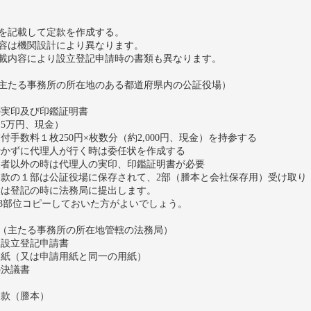
を記載して定款を作成する。
容は機関設計により異なります。
載内容により設立登記申請時の書類も異なります。
主たる事務所の所在地のある都道府県内の公証役場）
実印及び印鑑証明書
5万円、現金）
手数料１枚250円×枚数分（約2,000円、現金）を持参する
かずに代理人が行く時は委任状を作成する
者以外の時は代理人の実印、印鑑証明書が必要
の１部は公証役場に保存されて、2部（謄本と会社保存用）受け取り
は登記の時に法務局に提出します。
3部位コピーしておいた方がよいでしょう。
（主たる事務所の所在地管轄の法務局）
設立登記申請書
紙（又は申請用紙と同一の用紙）
決議書
款（謄本）