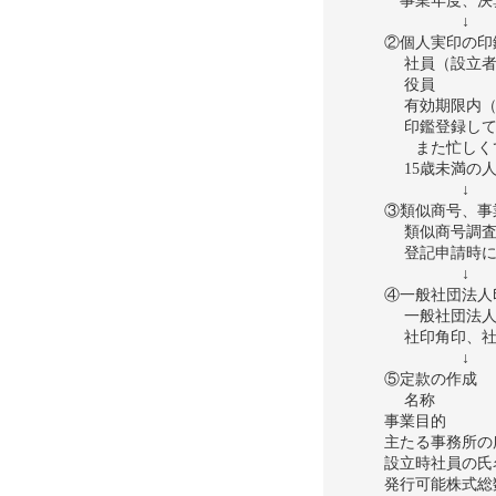
事業年度、決
↓
②個人実印の印
社員（設立
役員 各1枚
有効期限内（
印鑑登録して
また忙しくて
15歳未満の人
↓
③類似商号、事
類似商号調査
登記申請時に
↓
④一般社団法人
一般社団法人
社印角印、社
⑤定款の作成
名称
事業目的
主たる事務所の
設立時社員の氏
発行可能株式総