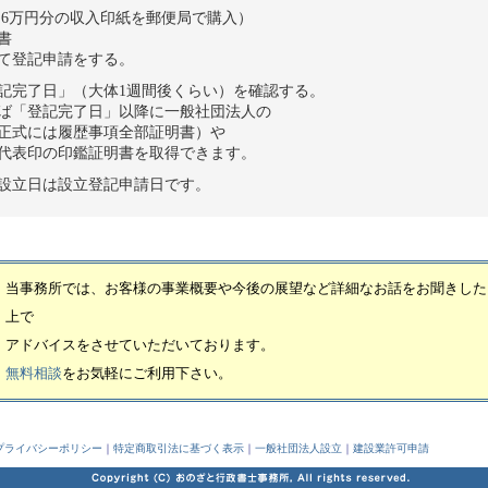
6万円分の収入印紙を郵便局で購入）
書
て登記申請をする。
完了日」（大体1週間後くらい）を確認する。
ば「登記完了日」以降に一般社団法人の
正式には履歴事項全部証明書）や
代表印の印鑑証明書を取得できます。
設立日は設立登記申請日です。
当事務所では、お客様の事業概要や今後の展望など詳細なお話をお聞きした
上で
アドバイスをさせていただいております。
無料相談
をお気軽にご利用下さい。
プライバシーポリシー
｜
特定商取引法に基づく表示
｜
一般社団法人設立
｜
建設業許可申請