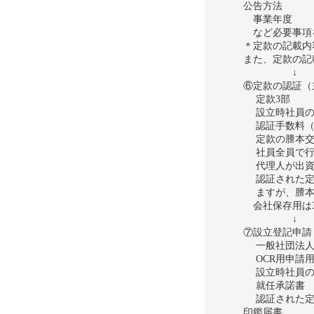
公告方法
事業年度
など必要事項
＊定款の記載内
また、定款の記
↓
⑥定款の認証（
定款3部
設立時社員の
認証手数料（
定款の謄本交付
社員全員で行
代理人が出資
認証された定款
ますが、謄本
会社保存用は
↓
⑦設立登記申請
一般社団法人
OCR用申請用
設立時社員の
就任承諾書
認証された定
印鑑届書